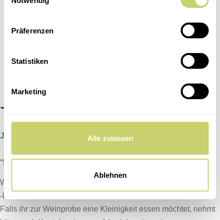
Notwendig
Über uns
Präferenzen
Datenschutzerklärung
Impressum
Statistiken
Cookie-Richtlinie (EU)
Marketing
-Öffnungszeiten-
Jeden Mittwoch
Alle zulassen
“5 Weine mit Tante Anne”
Ablehnen
Weinprobe 17 – 19 Uhr
-kostenlos-
Falls ihr zur Weinprobe eine Kleinigkeit essen möchtet, nehmt