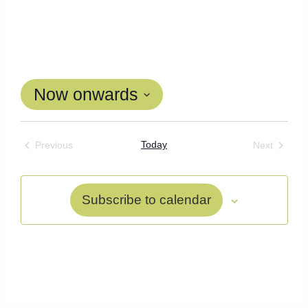
Now onwards
Select
date.
Today
Events
Events
Previous
Next
Subscribe to calendar