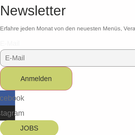
Newsletter
Erfahre jeden Monat von den neuesten Menüs, Vera
E-Mail
Anmelden
cebook
stagram
JOBS