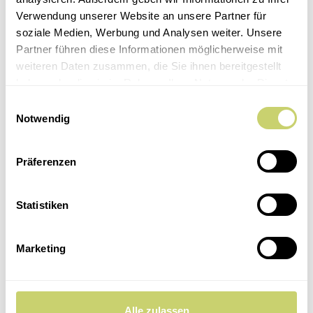
Dinner Club
Verwendung unserer Website an unsere Partner für
5 Weine
soziale Medien, Werbung und Analysen weiter. Unsere
Feste & Catering
Partner führen diese Informationen möglicherweise mit
Location
weiteren Daten zusammen, die Sie ihnen bereitgestellt
Kochparty
haben oder die sie im Rahmen Ihrer Nutzung der Dienste
Catering
gesammelt haben.
Einwilligungsauswahl
Hochzeit in Uetersen
Notwendig
Tante-Anne-Laden
Kontakt
Über uns
Präferenzen
Datenschutzerklärung
Statistiken
Impressum
Cookie-Richtlinie (EU)
Datenschutzerklärung
Marketing
Impressum
Cookie-Richtlinie (EU)
Alle zulassen