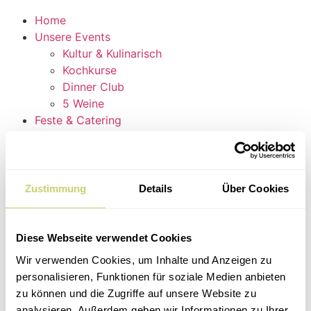
Home
Unsere Events
Kultur & Kulinarisch
Kochkurse
Dinner Club
5 Weine
Feste & Catering
Location
Kochparty
Catering
Hochzeit in Uetersen
Zustimmung
Details
Über Cookies
Tante-Anne-Laden
Kontakt
Über uns
Diese Webseite verwendet Cookies
Home
Wir verwenden Cookies, um Inhalte und Anzeigen zu
Unsere Events
personalisieren, Funktionen für soziale Medien anbieten
Kultur & Kulinarisch
zu können und die Zugriffe auf unsere Website zu
Kochkurse
analysieren. Außerdem geben wir Informationen zu Ihrer