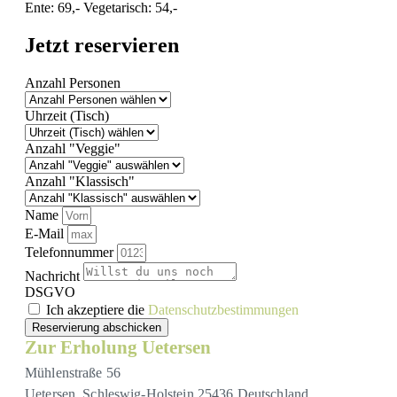
Ente: 69,- Vegetarisch: 54,-
Jetzt reservieren
Anzahl Personen
Uhrzeit (Tisch)
Anzahl "Veggie"
Anzahl "Klassisch"
Name
E-Mail
Telefonnummer
Nachricht
DSGVO
Ich akzeptiere die
Datenschutzbestimmungen
Reservierung abschicken
Zur Erholung Uetersen
Mühlenstraße 56
Uetersen
,
Schleswig-Holstein
25436
Deutschland