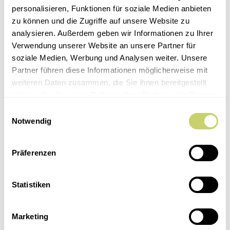
personalisieren, Funktionen für soziale Medien anbieten
Bioland Zertifikat
zu können und die Zugriffe auf unsere Website zu
analysieren. Außerdem geben wir Informationen zu Ihrer
Newsletter
Verwendung unserer Website an unsere Partner für
soziale Medien, Werbung und Analysen weiter. Unsere
Erfahre jeden Monat von den neuesten Menüs, Veranstaltungen und
Produkten.
Partner führen diese Informationen möglicherweise mit
weiteren Daten zusammen, die Sie ihnen bereitgestellt
E-Mail
haben oder die sie im Rahmen Ihrer Nutzung der Dienste
Anmelden
gesammelt haben.
Facebook
Einwilligungsauswahl
Instagram
Notwendig
JOBS
Home
Präferenzen
Unsere Events
Kultur & Kulinarisch
Kochkurse
Dinner Club
Statistiken
5 Weine
Feste & Catering
Location
Marketing
Kochparty
Catering