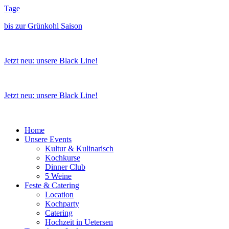
Zum
Tage
Inhalt
bis zur Grünkohl Saison
wechseln
Jetzt neu: unsere Black Line!
Jetzt neu: unsere Black Line!
Home
Unsere Events
Kultur & Kulinarisch
Kochkurse
Dinner Club
5 Weine
Feste & Catering
Location
Kochparty
Catering
Hochzeit in Uetersen