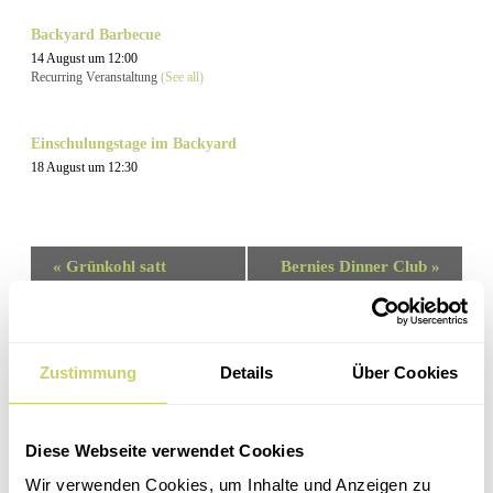
Backyard Barbecue
14 August um 12:00
Recurring Veranstaltung
(See all)
Einschulungstage im Backyard
18 August um 12:30
Veranstaltung
«
Grünkohl satt
Bernies Dinner Club
»
Navigation
Zustimmung
Details
Über Cookies
Zur Erholung | Mühlenstr. 56 | 25436 Uetersen
E-Mail: ratjen@zur-erholung-uetersen.de
Diese Webseite verwendet Cookies
Telefon (9-16 Uhr): 04122 25 92
Wir verwenden Cookies, um Inhalte und Anzeigen zu
DE-ÖKO-006