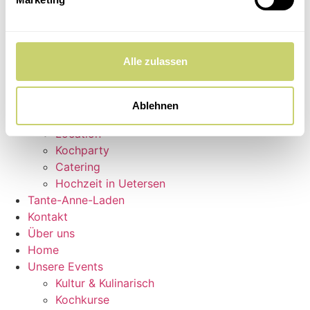
Über uns
Home
Unsere Events
Kultur & Kulinarisch
Alle zulassen
Kochkurse
Dinner Club
5 Weine
Ablehnen
Feste & Catering
Location
Kochparty
Catering
Hochzeit in Uetersen
Tante-Anne-Laden
Kontakt
Über uns
Home
Unsere Events
Kultur & Kulinarisch
Kochkurse