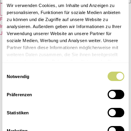
Wir verwenden Cookies, um Inhalte und Anzeigen zu
Anmelden
personalisieren, Funktionen für soziale Medien anbieten
Facebook
zu können und die Zugriffe auf unsere Website zu
Instagram
analysieren. Außerdem geben wir Informationen zu Ihrer
JOBS
Verwendung unserer Website an unsere Partner für
Home
soziale Medien, Werbung und Analysen weiter. Unsere
Unsere Events
Partner führen diese Informationen möglicherweise mit
Kultur & Kulinarisch
weiteren Daten zusammen, die Sie ihnen bereitgestellt
Kochkurse
haben oder die sie im Rahmen Ihrer Nutzung der Dienste
Dinner Club
gesammelt haben.
Einwilligungsauswahl
5 Weine
Notwendig
Feste & Catering
Location
Präferenzen
Kochparty
Catering
Hochzeit in Uetersen
Statistiken
Tante-Anne-Laden
Kontakt
Marketing