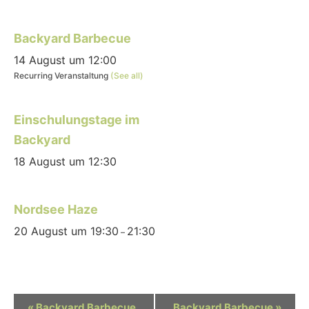
Backyard Barbecue
14 August um 12:00
Recurring Veranstaltung
(See all)
Einschulungstage im
Backyard
18 August um 12:30
Nordsee Haze
20 August um 19:30
21:30
–
Veranstaltung
«
Backyard Barbecue
Backyard Barbecue
»