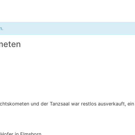
n.
ometen
nachtskometen und der Tanzsaal war restlos ausverkauft, e
Hofer in Elmshorn