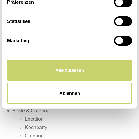
Location
Präferenzen
Kochparty
Catering
Statistiken
Hochzeit in Uetersen
Tante-Anne-Laden
Marketing
Kontakt
Über uns
Home
Unsere Events
Alle zulassen
Kultur & Kulinarisch
Kochkurse
Ablehnen
Dinner Club
5 Weine
Feste & Catering
Location
Kochparty
Catering