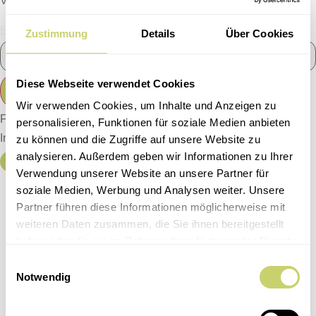
Veranstaltungen und Produkten.
E-Mail
Zustimmung
Details
Über Cookies
Diese Webseite verwendet Cookies
Anmelden
Wir verwenden Cookies, um Inhalte und Anzeigen zu
Facebook
personalisieren, Funktionen für soziale Medien anbieten
Instagram
zu können und die Zugriffe auf unsere Website zu
analysieren. Außerdem geben wir Informationen zu Ihrer
JOBS
Verwendung unserer Website an unsere Partner für
Home
soziale Medien, Werbung und Analysen weiter. Unsere
Unsere Events
Partner führen diese Informationen möglicherweise mit
weiteren Daten zusammen, die Sie ihnen bereitgestellt
Kultur & Kulinarisch
haben oder die sie im Rahmen Ihrer Nutzung der Dienste
Kochkurse
gesammelt haben.
Einwilligungsauswahl
Dinner Club
Notwendig
5 Weine
Feste & Catering