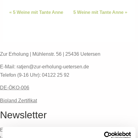
Veranstaltung Navigation
«
5 Weine mit Tante Anne
5 Weine mit Tante Anne
»
Zur Erholung | Mühlenstr. 56 | 25436 Uetersen
E-Mail: ratjen@zur-erholung-uetersen.de
Telefon (9-16 Uhr): 04122 25 92
DE-ÖKO-006
Bioland Zertifikat
Newsletter
Erfahre jeden Monat von den neuesten Menüs,