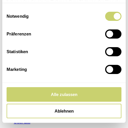
haben oder die sie im Rahmen Ihrer Nutzung der Dienste
5 Weine
gesammelt haben.
Feste & Catering
Einwilligungsauswahl
Location
Notwendig
Kochparty
Catering
Hochzeit in Uetersen
Präferenzen
Tante-Anne-Laden
Kontakt
Über uns
Statistiken
Home
Unsere Events
Kultur & Kulinarisch
Marketing
Kochkurse
Dinner Club
5 Weine
Feste & Catering
Location
Alle zulassen
Kochparty
Catering
Hochzeit in Uetersen
Ablehnen
Tante-Anne-Laden
Kontakt
Über uns