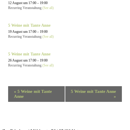
12 August um 17:00
–
19:00
Recurring Veranstaltung
(See all)
5 Weine mit Tante Anne
19 August um 17:00
–
19:00
Recurring Veranstaltung
(See all)
5 Weine mit Tante Anne
26 August um 17:00
–
19:00
Recurring Veranstaltung
(See all)
Veranstaltung
«
5 Weine mit Tante
5 Weine mit Tante Anne
Navigation
Anne
»