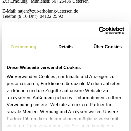
Zur Erholung | Mühlenstr. 56 | 25436 Uetersen
E-Mail: ratjen@zur-erholung-uetersen.de
Telefon (9-16 Uhr): 04122 25 92
DE-ÖKO-006
Bioland Zertifikat
Zustimmung
Details
Über Cookies
Newsletter
Erfahre jeden Monat von den neuesten Menüs, Veranstaltungen und
Produkten.
Diese Webseite verwendet Cookies
E-Mail
Wir verwenden Cookies, um Inhalte und Anzeigen zu
Anmelden
personalisieren, Funktionen für soziale Medien anbieten
Facebook
zu können und die Zugriffe auf unsere Website zu
Instagram
analysieren. Außerdem geben wir Informationen zu Ihrer
JOBS
Verwendung unserer Website an unsere Partner für
Home
soziale Medien, Werbung und Analysen weiter. Unsere
Unsere Events
Partner führen diese Informationen möglicherweise mit
Kultur & Kulinarisch
Kochkurse
weiteren Daten zusammen, die Sie ihnen bereitgestellt
Dinner Club