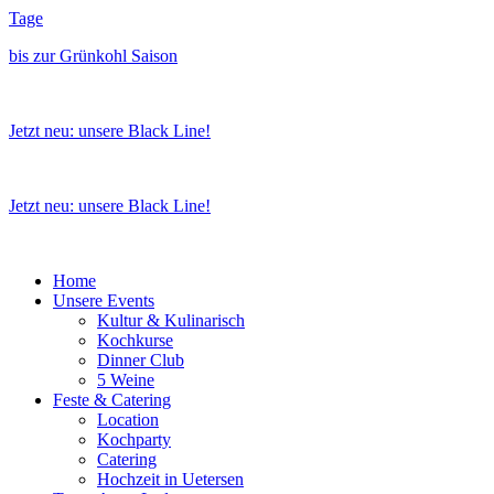
Zum
Tage
Inhalt
bis zur Grünkohl Saison
wechseln
Jetzt neu: unsere Black Line!
Jetzt neu: unsere Black Line!
Home
Unsere Events
Kultur & Kulinarisch
Kochkurse
Dinner Club
5 Weine
Feste & Catering
Location
Kochparty
Catering
Hochzeit in Uetersen