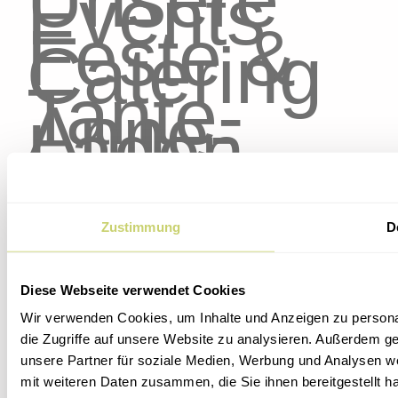
Events
Feste &
Catering
Tante-
Anne-
Laden
Kontakt
Über uns
Zustimmung
D
Datenschu
Diese Webseite verwendet Cookies
Impr
Wir verwenden Cookies, um Inhalte und Anzeigen zu personal
Cookie-Ric
die Zugriffe auf unsere Website zu analysieren. Außerdem g
unsere Partner für soziale Medien, Werbung und Analysen we
mit weiteren Daten zusammen, die Sie ihnen bereitgestellt 