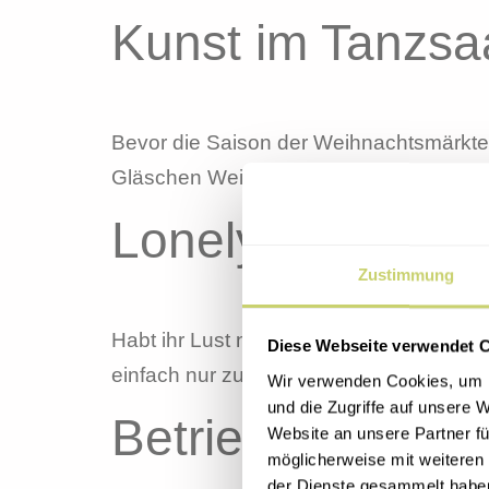
Kunst im Tanzsa
Bevor die Saison der Weihnachtsmärkte
Gläschen Wein, habt ihr die Möglichkei
Lonely Hearts Cl
Zustimmung
Habt ihr Lust neue Leute kennenzulernen
Diese Webseite verwendet 
einfach nur zu tanzen??? Dann kommt 
Wir verwenden Cookies, um I
und die Zugriffe auf unsere 
Betriebsurlaub
Website an unsere Partner fü
möglicherweise mit weiteren
der Dienste gesammelt habe