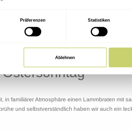
olung
Präferenzen
Statistiken
Es gibt Funk, Soul & Rock ‘n Roll, etwas 80ies und w
Ablehnen
 Ostersonntag
it, in familiärer Atmosphäre einen Lammbraten mit s
tbrühe und selbstverständlich haben wir auch ein lec