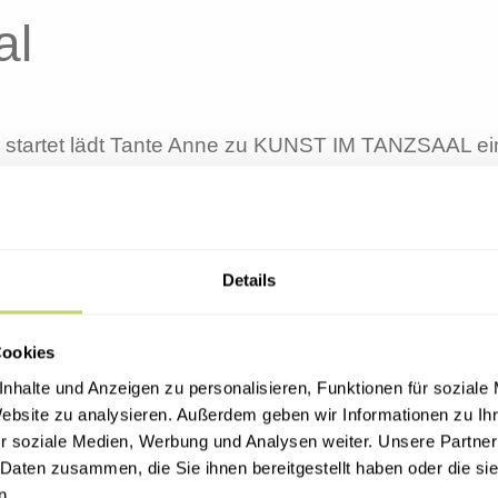
al
 startet lädt Tante Anne zu KUNST IM TANZSAAL ei
t zu bummeln oder womöglich bevor […]
ub – Party
Details
, mal wieder hemmungslos zu flirten, euch richtig g
Cookies
in die Erholung zum LONELY […]
nhalte und Anzeigen zu personalisieren, Funktionen für soziale
Website zu analysieren. Außerdem geben wir Informationen zu I
r soziale Medien, Werbung und Analysen weiter. Unsere Partner
 Daten zusammen, die Sie ihnen bereitgestellt haben oder die s
n.