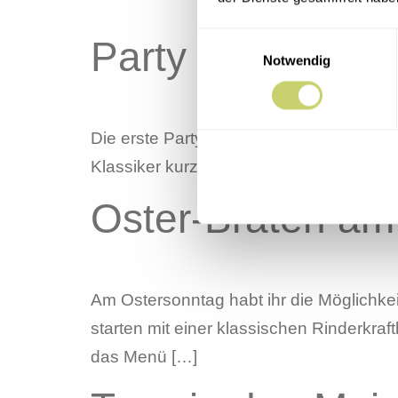
Einwilligungsauswahl
Party in der Erh
Notwendig
Die erste Party 2025 ist am 25. Januar!!
Klassiker kurz vor Feierabend! Um […]
Oster-Braten am
Am Ostersonntag habt ihr die Möglichke
starten mit einer klassischen Rinderkraf
das Menü […]